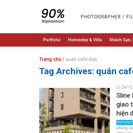
Skip
to
PHOTOGRAPHER / F
content
Portfolio
Homestay & Villa
Khách Sạn, 
Trang chủ
/
quán cafe đẹp
Tag Archives:
quán caf
24/12
Sline
giao 
hiện 
phong các