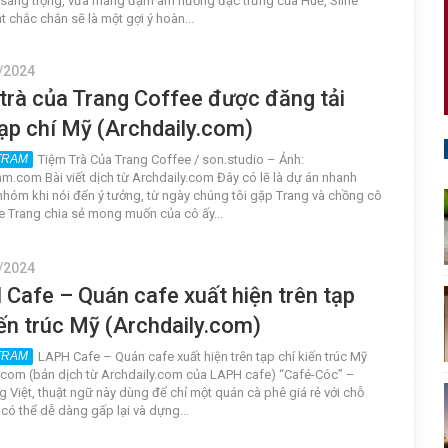
sang trọng, vừa mang đậm âm hương đặc trưng của Huế, Sline
t chắc chắn sẽ là một gợi ý hoàn...
/2024
trà của Trang Coffee được đăng tải
tạp chí Mỹ (Archdaily.com)
Tiệm Trà Của Trang Coffee / son.studio – Ảnh:
m.com Bài viết dịch từ Archdaily.com Đây có lẽ là dự án nhanh
nhóm khi nói đến ý tưởng, từ ngày chúng tôi gặp Trang và chồng cô
e Trang chia sẻ mong muốn của cô ấy...
/2024
Cafe – Quán cafe xuất hiện trên tạp
iến trúc Mỹ (Archdaily.com)
LAPH Cafe – Quán cafe xuất hiện trên tạp chí kiến trúc Mỹ
.com (bản dịch từ Archdaily.com của LAPH cafe) “Café-Cóc” –
ng Việt, thuật ngữ này dùng để chỉ một quán cà phê giá rẻ với chỗ
 có thể dễ dàng gấp lại và dựng...