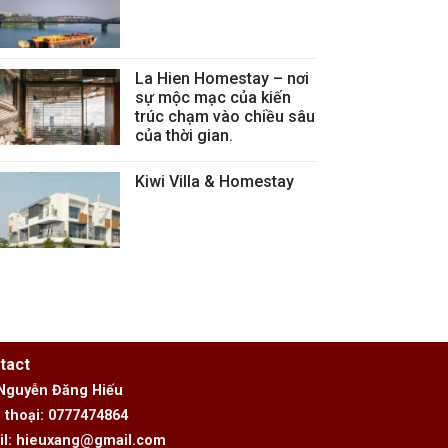
La Hien Homestay – nơi
sự mộc mạc của kiến
trúc chạm vào chiều sâu
của thời gian.
Kiwi Villa & Homestay
tact
 Nguyễn Đăng Hiếu
 thoại: 0777474864
il: hieuxang@gmail.com