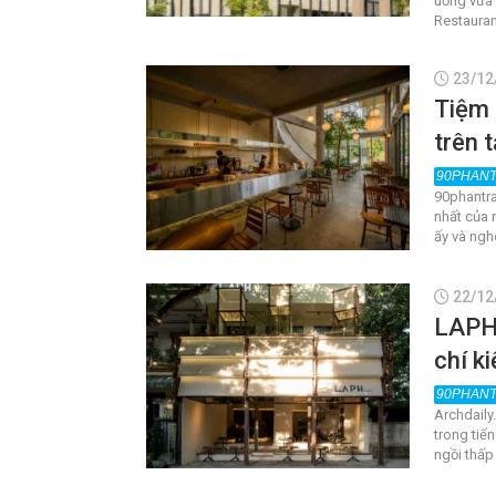
uống vừa 
Restauran
23/12
Tiệm 
trên 
90phantra
nhất của 
ấy và ngh
22/12
LAPH 
chí k
Archdaily
trong tiế
ngồi thấp