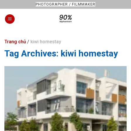
Skip
PHOTOGRAPHER / FILMMAKER
to
content
Trang chủ
/
kiwi homestay
Tag Archives:
kiwi homestay