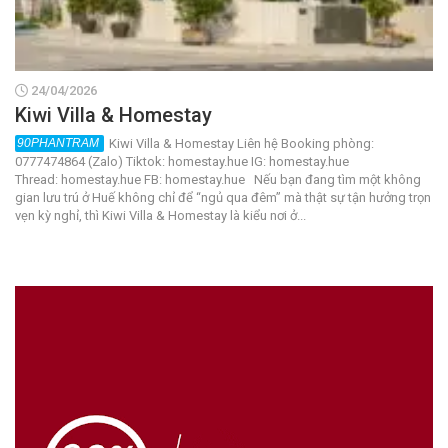
24/04/2026
Kiwi Villa & Homestay
Kiwi Villa & Homestay Liên hệ Booking phòng:
0777474864 (Zalo) Tiktok: homestay.hue IG: homestay.hue
Thread: homestay.hue FB: homestay.hue Nếu bạn đang tìm một không
gian lưu trú ở Huế không chỉ để “ngủ qua đêm” mà thật sự tận hưởng trọn
vẹn kỳ nghỉ, thì Kiwi Villa & Homestay là kiểu nơi ở...