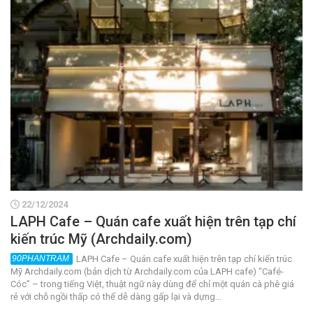
22/12/2024
LAPH Cafe – Quán cafe xuất hiện trên tạp chí
kiến trúc Mỹ (Archdaily.com)
LAPH Cafe – Quán cafe xuất hiện trên tạp chí kiến trúc
Mỹ Archdaily.com (bản dịch từ Archdaily.com của LAPH cafe) “Café-
Cóc” – trong tiếng Việt, thuật ngữ này dùng để chỉ một quán cà phê giá
rẻ với chỗ ngồi thấp có thể dễ dàng gấp lại và dựng...