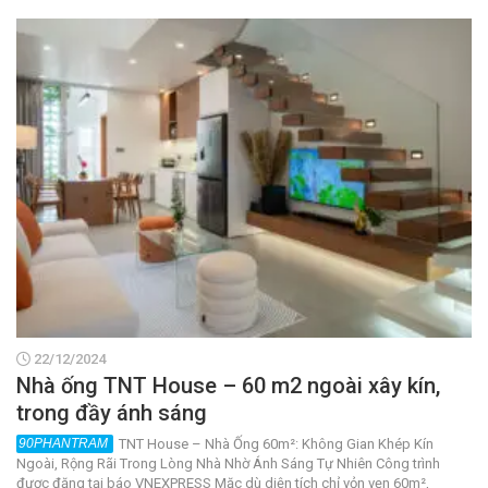
22/12/2024
Nhà ống TNT House – 60 m2 ngoài xây kín,
trong đầy ánh sáng
TNT House – Nhà Ống 60m²: Không Gian Khép Kín
Ngoài, Rộng Rãi Trong Lòng Nhà Nhờ Ánh Sáng Tự Nhiên Công trình
được đăng tại báo VNEXPRESS Mặc dù diện tích chỉ vỏn vẹn 60m²,