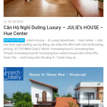
10/10/2025
Căn Hộ Nghỉ Dưỡng Luxury – JULIE’s HOUSE –
Hue Center
Julie’s House – A Luxury Apartment – Hue Center — một
lựa chọn nghỉ dưỡng cực kỳ đáng cân nhắc khi đến Huế! Liên hệ Booking
phòng: 0777474864 (Zalo) Tiktok: homestay.hue IG: homestay.hue
Thread: homestay.hue FB: homestay.hue Julie’s House nằm ở khu Phú
Xuân City – cách trung tâm khoảng 5–7 phút chạy xe....