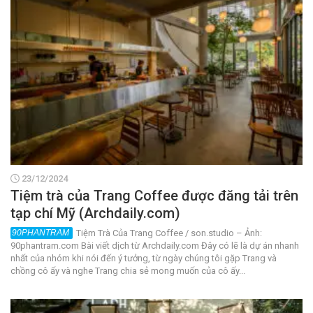
23/12/2024
Tiệm trà của Trang Coffee được đăng tải trên
tạp chí Mỹ (Archdaily.com)
Tiệm Trà Của Trang Coffee / son.studio – Ảnh:
90phantram.com Bài viết dịch từ Archdaily.com Đây có lẽ là dự án nhanh
nhất của nhóm khi nói đến ý tưởng, từ ngày chúng tôi gặp Trang và
chồng cô ấy và nghe Trang chia sẻ mong muốn của cô ấy...