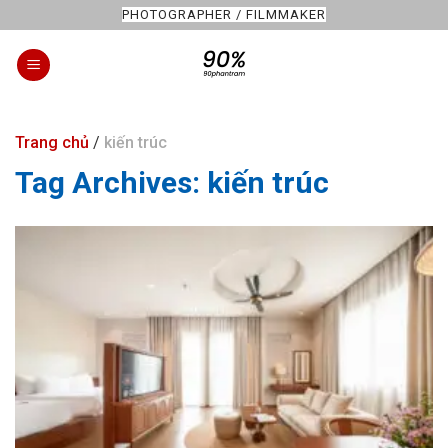
Skip
PHOTOGRAPHER / FILMMAKER
to
content
Trang chủ
/
kiến trúc
Tag Archives:
kiến trúc