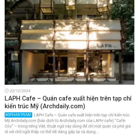
22/12/2024
LAPH Cafe – Quán cafe xuất hiện trên tạp chí
kiến trúc Mỹ (Archdaily.com)
LAPH Cafe – Quán cafe xuất hiện trên tạp chí kiến trúc
Mỹ Archdaily.com (bản dịch từ Archdaily.com của LAPH cafe) “Café-
Cóc” – trong tiếng Việt, thuật ngữ này dùng để chỉ một quán cà phê giá
rẻ với chỗ ngồi thấp có thể dễ dàng gấp lại và dựng...