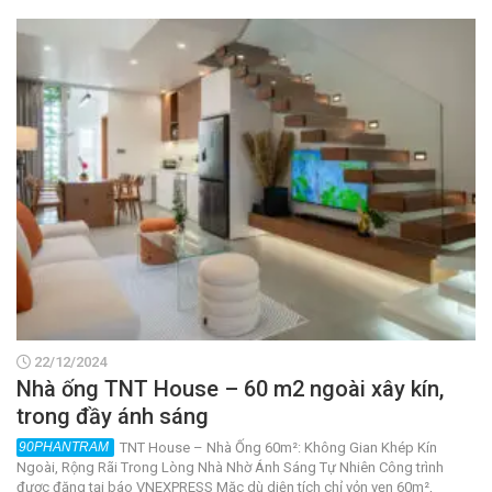
22/12/2024
Nhà ống TNT House – 60 m2 ngoài xây kín,
trong đầy ánh sáng
TNT House – Nhà Ống 60m²: Không Gian Khép Kín
Ngoài, Rộng Rãi Trong Lòng Nhà Nhờ Ánh Sáng Tự Nhiên Công trình
được đăng tại báo VNEXPRESS Mặc dù diện tích chỉ vỏn vẹn 60m²,