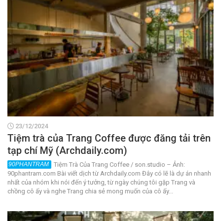
23/12/2024
Tiệm trà của Trang Coffee được đăng tải trên
tạp chí Mỹ (Archdaily.com)
Tiệm Trà Của Trang Coffee / son.studio – Ảnh:
90phantram.com Bài viết dịch từ Archdaily.com Đây có lẽ là dự án nhanh
nhất của nhóm khi nói đến ý tưởng, từ ngày chúng tôi gặp Trang và
chồng cô ấy và nghe Trang chia sẻ mong muốn của cô ấy...