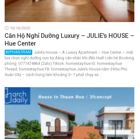
10/10/2025
Căn Hộ Nghỉ Dưỡng Luxury – JULIE’s HOUSE –
Hue Center
Julie’s House – A Luxury Apartment – Hue Center — một
lựa chọn nghỉ dưỡng cực kỳ đáng cân nhắc khi đến Huế! Liên hệ Booking
phòng: 0777474864 (Zalo) Tiktok: homestay.hue IG: homestay.hue
Thread: homestay.hue FB: homestay.hue Julie’s House nằm ở khu Phú
Xuân City – cách trung tâm khoảng 5–7 phút chạy xe....