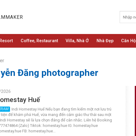
ILMMAKER
Resort
Coffee, Restaurant
Villa, Nhà Ở
Nhà Đẹp
Căn Hộ
er
yễn Đăng photographer
/2026
Homestay Huế
Indi Homestay Huế Nếu bạn đang tìm kiếm một nơi lưu trú
 tiện để khám phá Huế, vừa mang đến cảm giác thư thái sau một
 Indi Homestay sẽ là lựa chọn đáng để cân nhắc. Liên hệ Booking
77474864 (Zalo) Tiktok: homestay.hue IG: homestay.hue
omestay.hue FB: homestay.hue...