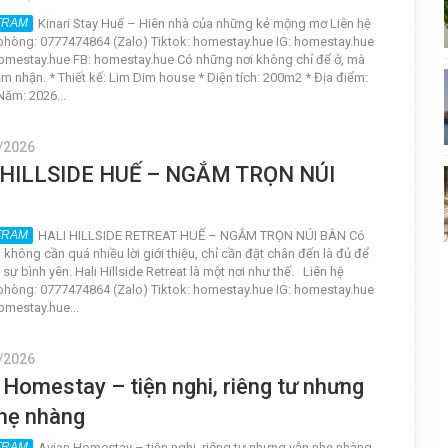
Kinari Stay Huế – Hiên nhà của những kẻ mộng mơ Liên hệ
hòng: 0777474864 (Zalo) Tiktok: homestay.hue IG: homestay.hue
omestay.hue FB: homestay.hue Có những nơi không chỉ để ở, mà
m nhận. * Thiết kế: Lim Dim house * Diện tích: 200m2 * Địa điểm:
Năm: 2026...
/2026
 HILLSIDE HUẾ – NGẮM TRỌN NÚI
HALI HILLSIDE RETREAT HUẾ – NGẮM TRỌN NÚI BÂN Có
 không cần quá nhiều lời giới thiệu, chỉ cần đặt chân đến là đủ để
ự bình yên. Hali Hillside Retreat là một nơi như thế. Liên hệ
hòng: 0777474864 (Zalo) Tiktok: homestay.hue IG: homestay.hue
omestay.hue...
/2026
 Homestay – tiện nghi, riêng tư nhưng
hẹ nhàng
Avian Homestay – tiện nghi, riêng tư nhưng vẫn nhẹ nhàng