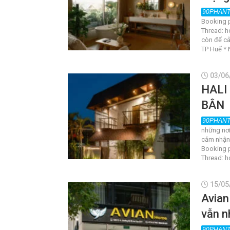
Booking p
Thread: h
còn để cả
TP Huế * 
03/06
HALI
BÂN
những nơi
cảm nhận s
Booking p
Thread: h
15/05
Avian
vẫn n