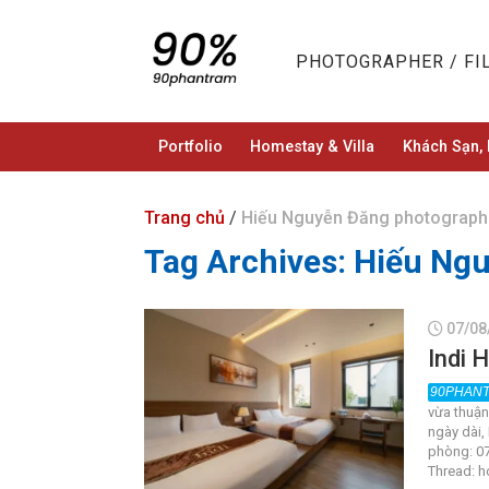
Skip
to
PHOTOGRAPHER / F
content
Portfolio
Homestay & Villa
Khách Sạn, 
Trang chủ
/
Hiếu Nguyễn Đăng photograph
Tag Archives:
Hiếu Ngu
07/08
Indi 
vừa thuận
ngày dài,
phòng: 07
Thread: h