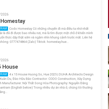
/2026
 Homestay
Codo Homestay Có những chuyến đi mà điều ta nhớ nhất
i là đã đi được bao nhiêu nơi, mà là tìm được một chỗ ở khiến mình
uốn thức dậy thật sớm và ngắm nhìn khung cảnh trước mắt. Liên hệ
hòng: 0777474864 (Zalo) Tiktok: homestay.hue...
/2026
5 House
4 x 15 House Huong So, Hue 2025 | DUHA Architects Design
Xuân Du, Đào Hữu Bảo Contractor: CODO Construction, Xây Dựng
h Manufacturer: Nội Thất Song Hòa Photography: Nguyễn Đăng
antram (English below) Trong nhiều dự án nhà ở, chúng tôi thường
ằng...