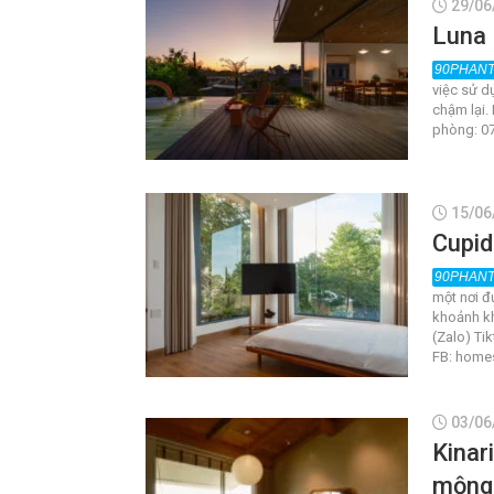
29/06
Luna R
việc sử d
chậm lại. 
phòng: 07
15/06
Cupi
một nơi đ
khoảnh kh
(Zalo) Ti
FB: home
03/06
Kinar
mộng