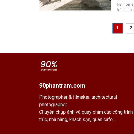
FB: homes
kể câu ch
1
2
90phantram.com
Photographer & filmaker,
architectural
photographer
Chuyên chụp ảnh và quay phim các công trình 
trúc, nhà hàng, khách sạn, quán cafe...