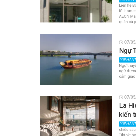
Liên hệ B
IG: homes
AEON Mall
quán cà p
07/05
Ngự T
Ngự thuyề
ngữ đương
cảm giác 
07/05
La Hi
kiến 
chiều sâu
Tiktok: h