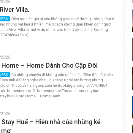
/2026
iver Villa.
Điều tạo nên giá trị của không gian nghỉ dưỡng không nằm ở
ụng những vật liệu đắt tiền, mà ở cách không gian khiến con người
Luna River Villa là một ví dụ rõ nét cho triết lý ấy. Liên hệ Booking
77474864 (Zalo)...
/2026
d Home – Home Dành Cho Cặp Đôi
Có những chuyến đi không cần quá nhiều điểm đến. Chỉ cần
ủ yên tĩnh để lắng nghe nhau, đủ riêng tư để tận hưởng những
ắc chỉ thuộc về hai người. Liên hệ Booking phòng: 0777474864
ktok: homestay.hue IG: homestay.hue Thread: homestay.hue
stay.hue Cupid Home – Home Dành...
/2026
i Stay Huế – Hiên nhà của những kẻ
 mơ