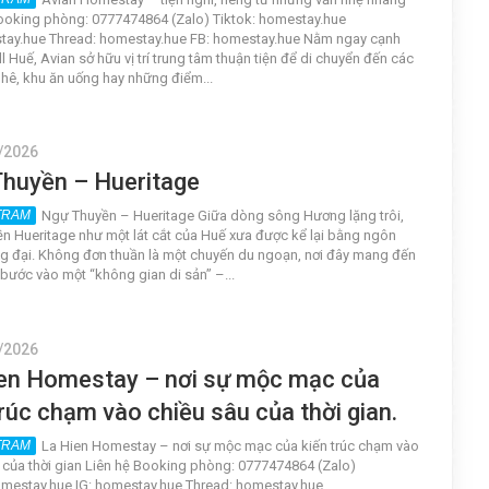
ooking phòng: 0777474864 (Zalo) Tiktok: homestay.hue
tay.hue Thread: homestay.hue FB: homestay.hue Nằm ngay cạnh
 Huế, Avian sở hữu vị trí trung tâm thuận tiện để di chuyển đến các
hê, khu ăn uống hay những điểm...
/2026
huyền – Hueritage
Ngự Thuyền – Hueritage Giữa dòng sông Hương lặng trôi,
n Hueritage như một lát cắt của Huế xưa được kể lại bằng ngôn
 đại. Không đơn thuần là một chuyến du ngoạn, nơi đây mang đến
bước vào một “không gian di sản” –...
/2026
en Homestay – nơi sự mộc mạc của
trúc chạm vào chiều sâu của thời gian.
La Hien Homestay – nơi sự mộc mạc của kiến trúc chạm vào
 của thời gian Liên hệ Booking phòng: 0777474864 (Zalo)
omestay.hue IG: homestay.hue Thread: homestay.hue