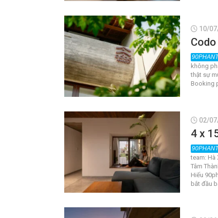
10/07
Codo
không phả
thật sự m
Booking p
02/07
4 x 1
team: Hà 
Tâm Thàn
Hiếu 90ph
bắt đầu b