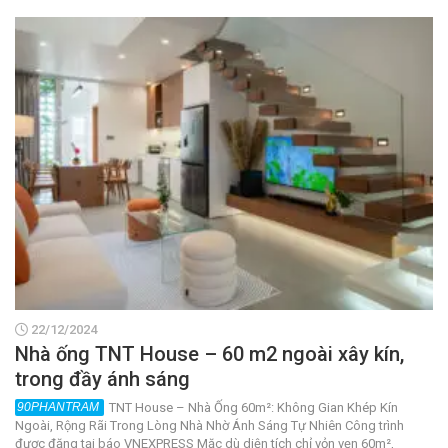
22/12/2024
Nhà ống TNT House – 60 m2 ngoài xây kín,
trong đầy ánh sáng
TNT House – Nhà Ống 60m²: Không Gian Khép Kín
Ngoài, Rộng Rãi Trong Lòng Nhà Nhờ Ánh Sáng Tự Nhiên Công trình
được đăng tại báo VNEXPRESS Mặc dù diện tích chỉ vỏn vẹn 60m²,