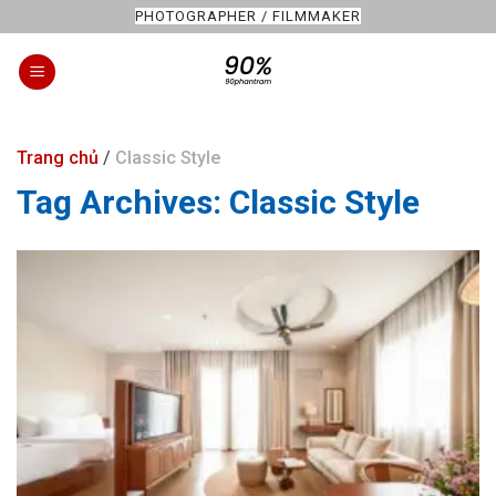
Skip
PHOTOGRAPHER / FILMMAKER
to
content
Trang chủ
/
Classic Style
Tag Archives:
Classic Style