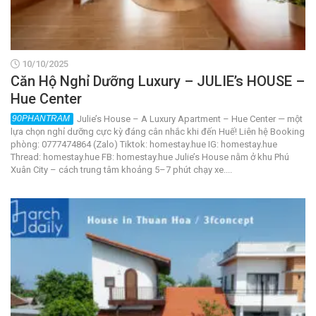
10/10/2025
Căn Hộ Nghỉ Dưỡng Luxury – JULIE’s HOUSE –
Hue Center
Julie’s House – A Luxury Apartment – Hue Center — một
lựa chọn nghỉ dưỡng cực kỳ đáng cân nhắc khi đến Huế! Liên hệ Booking
phòng: 0777474864 (Zalo) Tiktok: homestay.hue IG: homestay.hue
Thread: homestay.hue FB: homestay.hue Julie’s House nằm ở khu Phú
Xuân City – cách trung tâm khoảng 5–7 phút chạy xe....