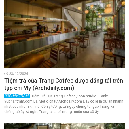
23/12/2024
Tiệm trà của Trang Coffee được đăng tải trên
tạp chí Mỹ (Archdaily.com)
Tiệm Trà Của Trang Coffee / son.studio – Ảnh:
90phantram.com Bài viết dịch từ Archdaily.com Đây có lẽ là dự án nhanh
nhất của nhóm khi nói đến ý tưởng, từ ngày chúng tôi gặp Trang và
chồng cô ấy và nghe Trang chia sẻ mong muốn của cô ấy...