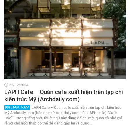
22/12/2024
LAPH Cafe – Quán cafe xuất hiện trên tạp chí
kiến trúc Mỹ (Archdaily.com)
LAPH Cafe – Quán cafe xuất hiện trên tạp chí kiến trúc
Mỹ Archdaily.com (bản dịch từ Archdaily.com của LAPH cafe) “Café-
Cóc” – trong tiếng Việt, thuật ngữ này dùng để chỉ một quán cà phê giá
rẻ với chỗ ngồi thấp có thể dễ dàng gấp lại và dựng...