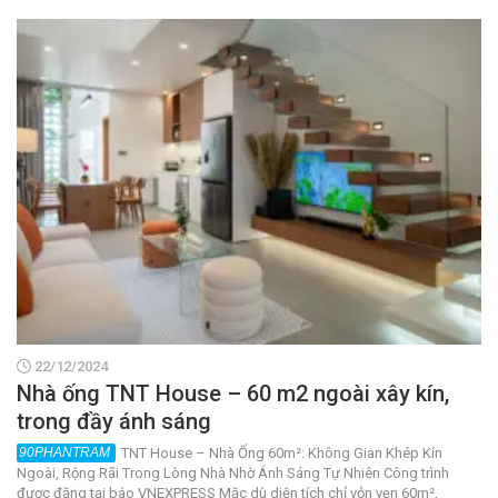
22/12/2024
Nhà ống TNT House – 60 m2 ngoài xây kín,
trong đầy ánh sáng
TNT House – Nhà Ống 60m²: Không Gian Khép Kín
Ngoài, Rộng Rãi Trong Lòng Nhà Nhờ Ánh Sáng Tự Nhiên Công trình
được đăng tại báo VNEXPRESS Mặc dù diện tích chỉ vỏn vẹn 60m²,