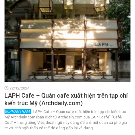
22/12/2024
LAPH Cafe – Quán cafe xuất hiện trên tạp chí
kiến trúc Mỹ (Archdaily.com)
LAPH Cafe – Quán cafe xuất hiện trên tạp chí kiến trúc
Mỹ Archdaily.com (bản dịch từ Archdaily.com của LAPH cafe) “Café-
Cóc” – trong tiếng Việt, thuật ngữ này dùng để chỉ một quán cà phê giá
rẻ với chỗ ngồi thấp có thể dễ dàng gấp lại và dựng...