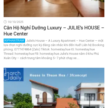
10/10/2025
Căn Hộ Nghỉ Dưỡng Luxury – JULIE’s HOUSE –
Hue Center
Julie’s House – A Luxury Apartment – Hue Center — một
lựa chọn nghỉ dưỡng cực kỳ đáng cân nhắc khi đến Huế! Liên hệ Booking
phòng: 0777474864 (Zalo) Tiktok: homestay.hue IG: homestay.hue
Thread: homestay.hue FB: homestay.hue Julie’s House nằm ở khu Phú
Xuân City – cách trung tâm khoảng 5–7 phút chạy xe....