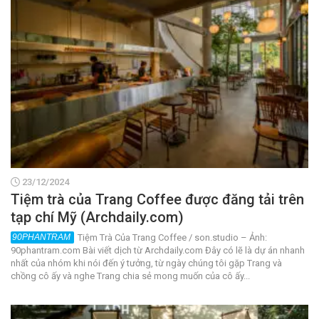
23/12/2024
Tiệm trà của Trang Coffee được đăng tải trên
tạp chí Mỹ (Archdaily.com)
Tiệm Trà Của Trang Coffee / son.studio – Ảnh:
90phantram.com Bài viết dịch từ Archdaily.com Đây có lẽ là dự án nhanh
nhất của nhóm khi nói đến ý tưởng, từ ngày chúng tôi gặp Trang và
chồng cô ấy và nghe Trang chia sẻ mong muốn của cô ấy...